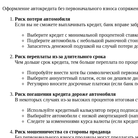
Оформление автокредита без первоначального взноса сопряжен
Риск потери автомобиля
Если вы не сможете выплачивать кредит, банк вправе заб
Выберите кредит с минимальной процентной ставк
Подберите автомобиль с небольшой рыночной стоим
Запаситесь денежной подушкой на случай потери до
Риск переплаты из-за длительного срока
Чем дольше срок кредита, тем больше переплата по проц
Попробуйте внести хотя бы символический первона
Выберите аннуитетный платеж, если он дешевле д
Регулярно вносите досрочные платежи (если банк по
Риск погашения кредита дороже автомобиля
В некоторых случаях из-за высоких процентов итоговая 
Используйте кредитный калькулятор перед подписа
Выбирайте автомобили с низкой амортизацией (напр
Следите за изменениями курса валюты (если кредит
Риск мошенничества со стороны продавца
Без первоначального взноса продавцы могут предлагать