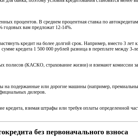
ки для банка, поэтому условия кредитования становятся менее 
шенных процентов. В среднем процентная ставка по автокредита
9% годовых вам предложат 12-14%.
стянуть кредит на более долгий срок. Например, вместо 3 лет к
 сумме кредита 1 500 000 рублей разница в переплате между 3-л
х полисов (КАСКО, страхование жизни) и взимают комиссии за 
иты на подержанные или дорогие машины (например, премиальн
официальных дилеров.
е кредита, взимая штрафы или требуя оплаты определенной част
окредита без первоначального взноса