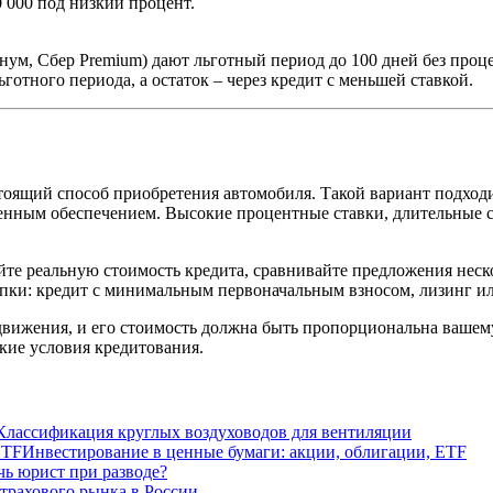
0 000 под низкий процент.
м, Сбер Premium) дают льготный период до 100 дней без процент
готного периода, а остаток – через кредит с меньшей ставкой.
тоящий способ приобретения автомобиля. Такой вариант подходит
нным обеспечением. Высокие процентные ставки, длительные с
йте реальную стоимость кредита, сравнивайте предложения неск
пки: кредит с минимальным первоначальным взносом, лизинг ил
редвижения, и его стоимость должна быть пропорциональна ваше
кие условия кредитования.
Классификация круглых воздуховодов для вентиляции
Инвестирование в ценные бумаги: акции, облигации, ETF
ь юрист при разводе?
трахового рынка в России