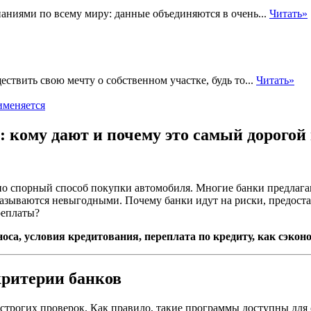
паниями по всему миру: данные объединяются в очень...
Читать»
твить свою мечту о собственном участке, будь то...
Читать»
именяется
: кому дают и почему это самый дорогой
но спорный способ покупки автомобиля. Многие банки предлага
казываются невыгодными. Почему банки идут на риски, предоста
реплаты?
носа, условия кредитования, переплата по кредиту, как сэко
критерии банков
з строгих проверок. Как правило, такие программы доступны дл