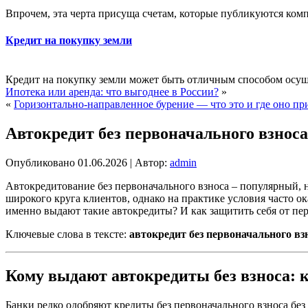
Впрочем, эта черта присуща счетам, которые публикуются ком
Кредит на покупку земли
Кредит на покупку земли может быть отличным способом осущес
Ипотека или аренда: что выгоднее в России?
»
«
Горизонтально-направленное бурение — что это и где оно пр
Автокредит без первоначального взноса
Опубликовано
01.06.2026
|
Автор:
admin
Автокредитование без первоначального взноса – популярный, 
широкого круга клиентов, однако на практике условия часто о
именно выдают такие автокредиты? И как защитить себя от пе
Ключевые слова в тексте:
автокредит без первоначального вз
Кому выдают автокредиты без взноса: 
Банки редко одобряют кредиты без первоначального взноса бе