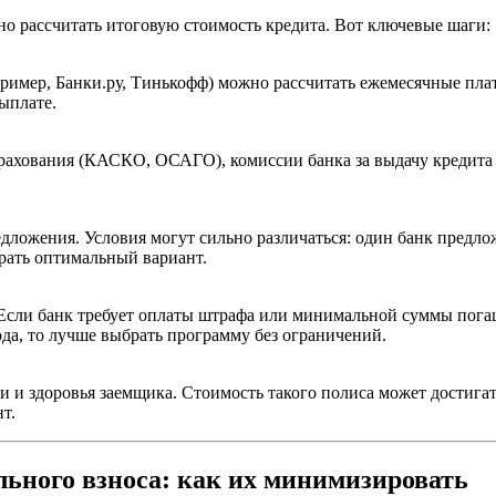
но рассчитать итоговую стоимость кредита. Вот ключевые шаги:
ример, Банки.ру, Тинькофф) можно рассчитать ежемесячные пла
ыплате.
страхования (КАСКО, ОСАГО), комиссии банка за выдачу кредита
ложения. Условия могут сильно различаться: один банк предложи
рать оптимальный вариант.
 Если банк требует оплаты штрафа или минимальной суммы погаш
ода, то лучше выбрать программу без ограничений.
 и здоровья заемщика. Стоимость такого полиса может достигат
т.
льного взноса: как их минимизировать