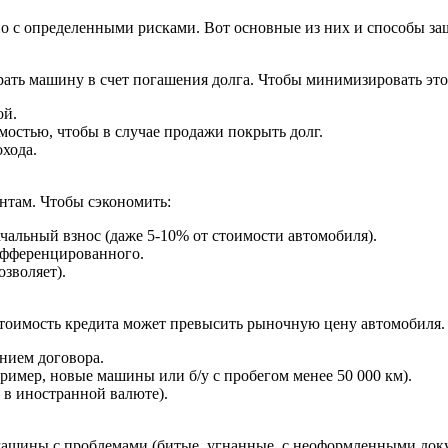
о с определенными рисками. Вот основные из них и способы за
рать машину в счет погашения долга. Чтобы минимизировать это
ой.
остью, чтобы в случае продажи покрыть долг.
хода.
ентам. Чтобы сэкономить:
чальный взнос (даже 5-10% от стоимости автомобиля).
ифференцированного.
зволяет).
стоимость кредита может превысить рыночную цену автомобиля. 
нием договора.
имер, новые машины или б/у с пробегом менее 50 000 км).
 в иностранной валюте).
 машины с проблемами (битые, угнанные, с неоформленными док