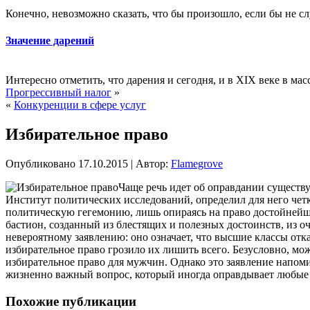
Конечно, невозможно сказать, что бы произошло, если бы не сл
Значение дарений
Интересно отметить, что дарения и сегодня, и в XIX веке в масс
Прогрессивный налог
»
«
Конкуренции в сфере услуг
Избирательное право
Опубликовано
17.10.2015
|
Автор:
Flamegrove
Чаще речь идет об оправдании существу
Институт политических исследований, определил для него чет
политическую гегемонию, лишь опираясь на право
достойнейше
бастион, созданный из блестящих и полезных достоинств, из оч
невероятному заявлению: оно означает, что высшие классы отк
избирательное право грозило их лишить всего. Безусловно, м
избирательное право для мужчин. Однако это заявление напо
жизненно важный вопрос, который иногда оправдывает любые
Похожие публикации