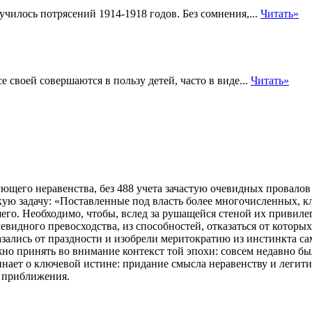
училось потрясений 1914-1918 годов. Без сомнения,...
Читать»
е своей совершаются в пользу детей, часто в виде...
Читать»
ющего неравенства, без 488 учета зачастую очевидных провалов
кую задачу: «Поставленные под власть более многочисленных, 
го. Необходимо, чтобы, вслед за рушащейся стеной их привилег
евидного превосходства, из способностей, отказаться от которы
азались от праздности и изобрели меритократию из инстинкта с
ожно принять во внимание контекст той эпохи: совсем недавно 
минает о ключевой истине: придание смысла неравенству и лег
 приближения.