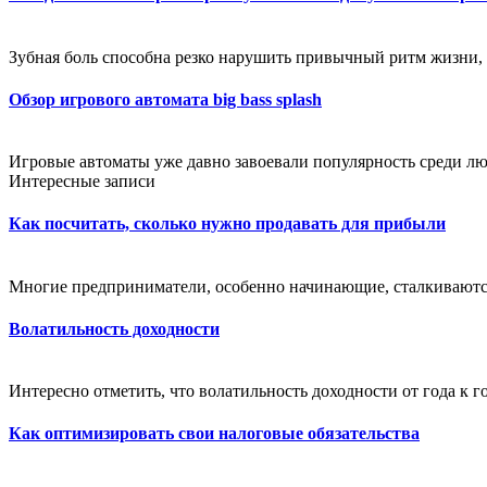
Зубная боль способна резко нарушить привычный ритм жизни, 
Обзор игрового автомата big bass splash
Игровые автоматы уже давно завоевали популярность среди лю
Интересные записи
Как посчитать, сколько нужно продавать для прибыли
Многие предприниматели, особенно начинающие, сталкиваются
Волатильность доходности
Интересно отметить, что волатильность доходности от года к г
Как оптимизировать свои налоговые обязательства