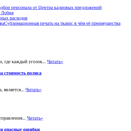
дбор персонала от Центра кадровых предложений
 Лобня
нных расходов
Сублимационная печать на ткани: в чём её преимущества
, где каждый уголок...
Читать»
на стоимость полиса
 является...
Читать»
управления...
Читать»
 и опасные ошибки