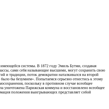
 имеющейся системы. В 1872 году Эмиль Бутми, создавая
классы, сами себя называющие высшими, могут сохранить свою
ий и традиции, поток демократии наталкивался на второй
х было бы безумием». Попытаемся серьезно отнестись к этому
амосохранения, поскольку в противном случае всеобщее
была уничтожена Парижская коммуна и восстановлено всеобщее
итимация положения выигрывающих представляет собой