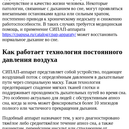
самочувствие и качество жизни человека. Некоторые
патологии, связанные с дыханием во сне, могут проявляться
внезапными остановками вдоха или сильным храпом,
постепенно приводя к хроническому недосыпу и снижению
работоспособности. В таких случаях требуется медицинская
помощь, и применение СИПАП-аппарата
https://cpapusa.ru/catalog/cpap-apparaty/
может восстановить
нормальное дыхание во сне.
Как работает технология постоянного
давления воздуха
СИПАП-аппарат представляет собой устройство, подающее
воздушный поток с определённым давлением в дыхательные
пути через специальную маску. Такая технология
предотвращает спадение мягких тканей глотки и
поддерживает проходимость дыхательных путей во время сна.
Это особенно актуально для людей с обструктивным апноэ
сна, когда за ночь может фиксироваться более 10 эпизодов
полного или частичного прекращения дыхания.
Подобный аппарат назначают тем, у кого диагностировано
тяжёлое либо среднетяжёлое течение апноэ сна, а также
пациентам, перенёсшим инсульт или страдающим от