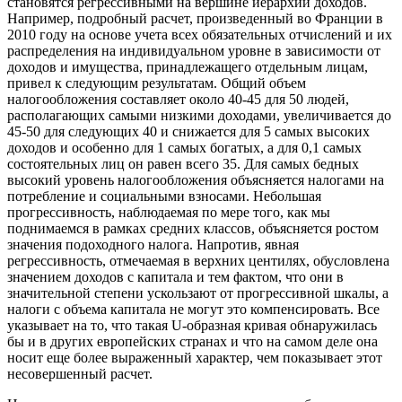
становятся регрессивными на вершине иерархии доходов.
Например, подробный расчет, произведенный во Франции в
2010 году на основе учета всех обязательных отчислений и их
распределения на индивидуальном уровне в зависимости от
доходов и имущества, принадлежащего
отдельным лицам,
привел к следующим результатам. Общий объем
налогообложения составляет около 40-45 для 50 людей,
располагающих самыми низкими доходами, увеличивается до
45-50 для следующих 40 и снижается для 5 самых высоких
доходов и особенно для 1 самых богатых, а для 0,1 самых
состоятельных лиц он равен всего 35. Для самых бедных
высокий уровень налогообложения объясняется налогами на
потребление и социальными взносами. Небольшая
прогрессивность, наблюдаемая по мере того, как мы
поднимаемся в рамках средних классов, объясняется ростом
значения подоходного налога. Напротив, явная
регрессивность, отмечаемая в верхних центилях, обусловлена
значением доходов с капитала и тем фактом, что они в
значительной степени ускользают от прогрессивной шкалы, а
налоги с объема капитала не могут это компенсировать. Все
указывает на то, что такая U-образная кривая обнаружилась
бы и в других европейских странах и что на самом деле она
носит еще более выраженный характер, чем показывает этот
несовершенный расчет.