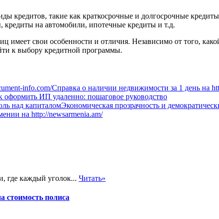
ды кредитов, такие как краткосрочные и долгосрочные кредиты,
 кредиты на автомобили, ипотечные кредиты и т.д.
ц имеет свои особенности и отличия. Независимо от того, како
йти к выбору кредитной программы.
Справка о наличии недвижимости за 1 день на http
к оформить ИП удаленно: пошаговое руководство
Экономическая прозрачность и демократическ
нии на http://newsarmenia.am/
, где каждый уголок...
Читать»
на стоимость полиса