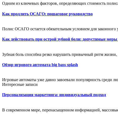
Одним из ключевых факторов, определяющих стоимость полиса,
Как продлить ОСАГО: пошаговое руководство
Полис ОСАГО остается обязательным условием для законного 
Как действовать при острой зубной боли: допустимые меры
Зубная боль способна резко нарушить привычный ритм жизни, 
Обзор игрового автомата big bass splash
Игровые автоматы уже давно завоевали популярность среди лю
Интересные записи
Персонализация маркетинга: индивидуальный подход
В современном мире, перенасыщенном информацией, массовые 