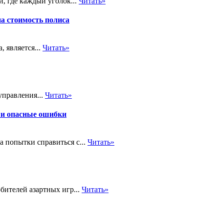
, где каждый уголок...
Читать»
на стоимость полиса
 является...
Читать»
управления...
Читать»
 и опасные ошибки
а попытки справиться с...
Читать»
бителей азартных игр...
Читать»