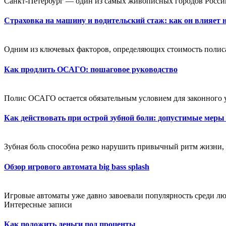
Санкт-Петербург — один из самых живописных городов России
Страховка на машину и водительский стаж: как он влияет 
Одним из ключевых факторов, определяющих стоимость полиса,
Как продлить ОСАГО: пошаговое руководство
Полис ОСАГО остается обязательным условием для законного 
Как действовать при острой зубной боли: допустимые меры
Зубная боль способна резко нарушить привычный ритм жизни, 
Обзор игрового автомата big bass splash
Игровые автоматы уже давно завоевали популярность среди лю
Интересные записи
Как положить деньги под проценты