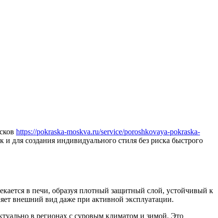
исков
https://pokraska-moskva.ru/service/poroshkovaya-pokraska-
к и для создания индивидуального стиля без риска быстрого
кается в печи, образуя плотный защитный слой, устойчивый к
няет внешний вид даже при активной эксплуатации.
ктуально в регионах с суровым климатом и зимой. Это