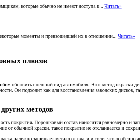
мщикам, которые обычно не имеют доступа к...
Читать»
екоторые моменты и превзошедшей их в отношении...
Читать»
новных плюсов
собом обновить внешний вид автомобиля. Этот метод окраски д
ости. Он подходит как для восстановления заводских дисков, та
других методов
сть покрытия. Порошковый состав наносится равномерно и запе
ие от обычной краски, такое покрытие не отслаивается и сохра
аска надежно защищает металл от влаги и соли, что особенно а