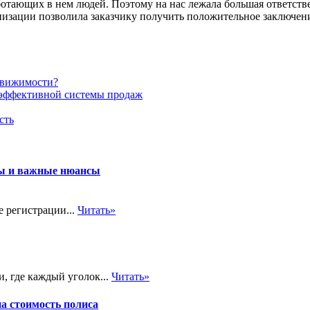
аботающих в нем людей. Поэтому на нас лежала большая ответств
изации позволила заказчику получить положительное заключени
едвижимости?
эффективной системы продаж
сть
пы и важные нюансы
е регистрации...
Читать»
, где каждый уголок...
Читать»
на стоимость полиса