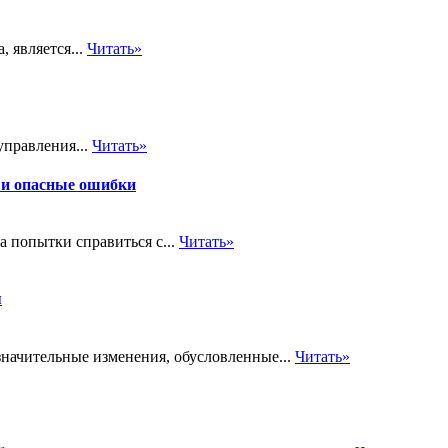
 является...
Читать»
управления...
Читать»
 и опасные ошибки
а попытки справиться с...
Читать»
я
значительные изменения, обусловленные...
Читать»