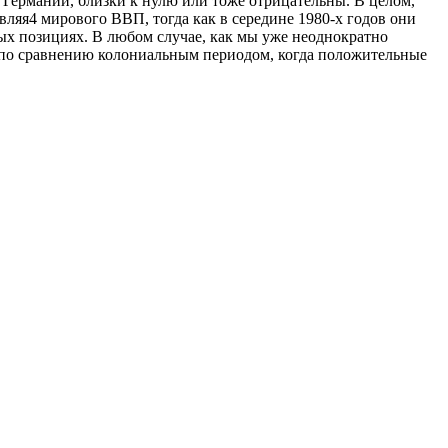
Германии, близки к нулю или тоже отрицательны. В целом,
вляя4 мирового ВВП, тогда как в середине 1980-х годов они
ных позициях. В любом случае, как мы уже неоднократно
е по сравнению колониальным периодом, когда положительные