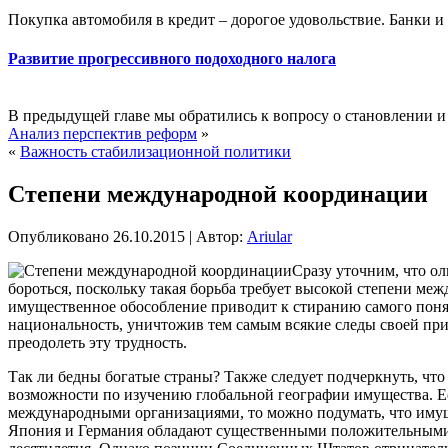
Покупка автомобиля в кредит – дорогое удовольствие. Банки 
Развитие прогрессивного подоходного налога
В предыдущей главе мы обратились к вопросу о становлении и 
Анализ перспектив реформ
»
«
Важность стабилизационной политики
Степени международной координации
Опубликовано
26.10.2015
|
Автор:
Ariular
Сразу уточним, что ол
бороться, поскольку такая борьба требует высокой степени ме
имущественное обособление
приводит к стиранию самого поня
национальность, уничтожив тем самым всякие следы своей пр
преодолеть эту трудность.
Так ли бедны богатые страны? Также следует подчеркнуть, чт
возможности по изучению глобальной географии имущества. 
международными организациями, то можно подумать, что имущ
Япония и Германия обладают существенными положительными п