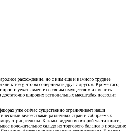
народное расхождение, но с ним еще и намного труднее
кли к тому, чтобы соперничать друг с другом. Кроме того,
 просто уехать вместе со своим имуществом и сменить
в достаточно широких региональных масштабах позволит
офшорах уже сейчас существенно ограничивает наши
тическими ведомствами различных стран и собираемых
иру отрицательны. Как мы видели во второй части книги,
шое положительное сальдо их торгового баланса в последние