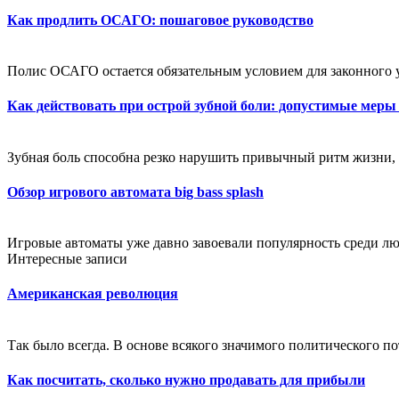
Как продлить ОСАГО: пошаговое руководство
Полис ОСАГО остается обязательным условием для законного 
Как действовать при острой зубной боли: допустимые меры
Зубная боль способна резко нарушить привычный ритм жизни, 
Обзор игрового автомата big bass splash
Игровые автоматы уже давно завоевали популярность среди лю
Интересные записи
Американская революция
Так было всегда. В основе всякого значимого политического по
Как посчитать, сколько нужно продавать для прибыли