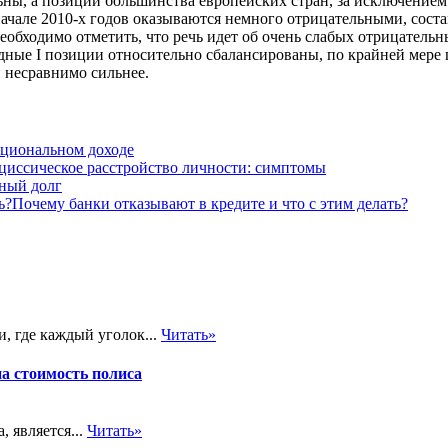
ы, а позиции большинства европейских стран, за исключением 
начале 2010-х годов оказываются немного отрицательными, соста
необходимо отметить, что речь идет об очень слабых отрицатель
одные I позиции относительно сбалансированы, по крайней мер
 несравнимо сильнее.
ациональном доходе
циссическое расстройство личности: симптомы
ный долг
Почему банки отказывают в кредите и что с этим делать?
, где каждый уголок...
Читать»
на стоимость полиса
 является...
Читать»