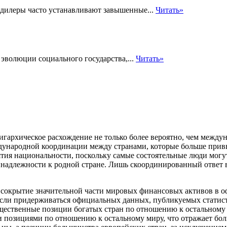
и дилеры часто устанавливают завышенные...
Читать»
эволюции социального государства,...
Читать»
игархическое расхождение не только более вероятно, чем между
ждународной координации между странами, которые больше привы
тия национальности, поскольку самые состоятельные люди могут
инадлежности к родной стране. Лишь скоординированный ответ 
о сокрытие значительной части мировых финансовых активов в 
Если придерживаться официальных данных, публикуемых статис
ественные позиции богатых стран по отношению к остальному м
озициями по отношению к остальному миру, что отражает боль