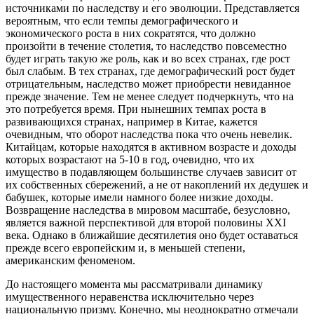
источниками по наследству и его эволюции. Представляется
вероятным, что если темпы демографического и
экономического роста в них сократятся, что должно
произойти в течение столетия, то наследство повсеместно
будет играть такую же роль,
как и во всех странах, где рост
был слабым. В тех странах, где демографический рост будет
отрицательным, наследство может приобрести невиданное
прежде значение. Тем не менее следует подчеркнуть, что на
это потребуется время. При нынешних темпах роста в
развивающихся странах, например в Китае, кажется
очевидным, что оборот наследства пока что очень невелик.
Китайцам, которые находятся в активном возрасте и доходы
которых возрастают на 5-10 в год, очевидно, что их
имущество в подавляющем большинстве случаев зависит от
их собственных сбережений, а не от накоплений их дедушек и
бабушек, которые имели намного более низкие доходы.
Возвращение наследства в мировом масштабе, безусловно,
является важной перспективой для второй половины XXI
века. Однако в ближайшие десятилетия оно будет оставаться
прежде всего европейским и, в меньшей степени,
американским феноменом.
До настоящего момента мы рассматривали динамику
имущественного неравенства исключительно через
национальную призму. Конечно, мы неоднократно отмечали