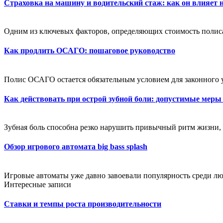
Страховка на машину и водительский стаж: как он влияет 
Одним из ключевых факторов, определяющих стоимость полиса,
Как продлить ОСАГО: пошаговое руководство
Полис ОСАГО остается обязательным условием для законного 
Как действовать при острой зубной боли: допустимые меры
Зубная боль способна резко нарушить привычный ритм жизни, 
Обзор игрового автомата big bass splash
Игровые автоматы уже давно завоевали популярность среди лю
Интересные записи
Ставки и темпы роста производительности