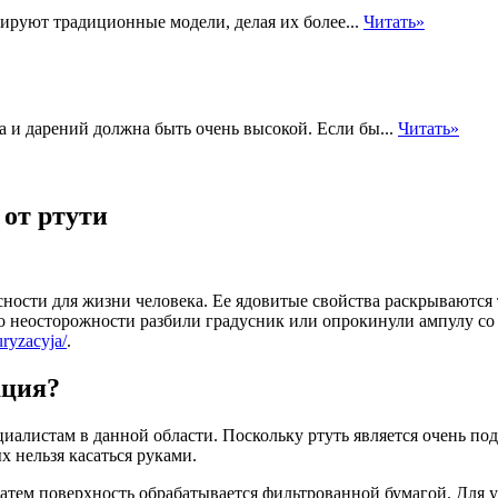
ируют традиционные модели, делая их более...
Читать»
а и дарений должна быть очень высокой. Если бы...
Читать»
 от ртути
ности для жизни человека. Ее ядовитые свойства раскрываются т
о неосторожности разбили градусник или опрокинули ампулу со
uryzacyja/
.
ация?
циалистам в данной области. Поскольку ртуть является очень п
 нельзя касаться руками.
атем поверхность обрабатывается фильтрованной бумагой. Для у