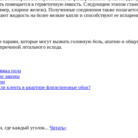
сть помещается в герметичную емкость. Следующим этапом ста
имер, хлорное железо). Полученные соединения также полагаетс
вают жидкость на более мелкие капли и способствуют ее испарен
парами, которые могут вызвать головную боль, апатию и общую
 причиной летального исхода.
тяжка пола
ие законы
ли
 ли клеить в квартире флизелиновые обои?
, где каждый уголок...
Читать»