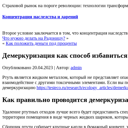
Страховой рынок на пороге революции: технологии трансформ
Концентрация наследства и дарений
Второе условие заключается в том, что концентрация наследств
Что нужно делать на Радоницу?
»
«
Как положить деньги под проценты
Демеркуризация как способ избавиться
Опубликовано
20.04.2023
|
Автор:
admin
Ртуть является жидким металлом, который не представляет опас
взаимодействие с другими токсичными элементами. Если вы п
демеркуризацию
https://testeco.ru/research/ecology_articles/demerk
Как правильно проводится демеркуриз
Удаление ртутных отходов лучше всего будет предоставить спе
территории помещения в виде черных жидких шариков, которых
Сборщик ртути собирает крупные капли в бумажный конверт, з