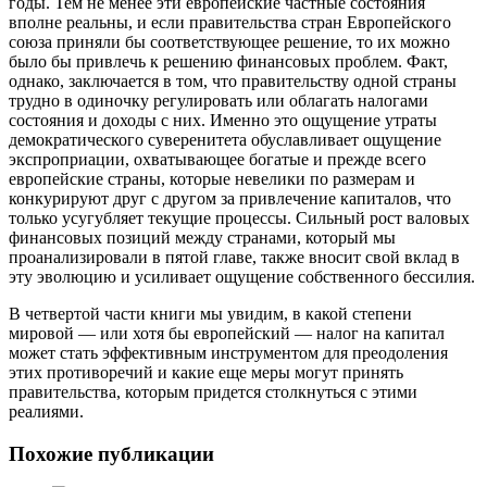
годы. Тем не менее эти европейские частные состояния
вполне реальны, и если правительства стран Европейского
союза приняли бы соответствующее решение, то их можно
было бы привлечь к решению финансовых проблем. Факт,
однако, заключается в том, что правительству одной страны
трудно в одиночку регулировать или облагать налогами
состояния и доходы с них. Именно это ощущение утраты
демократического суверенитета обуславливает ощущение
экспроприации, охватывающее богатые и прежде всего
европейские страны, которые невелики по размерам и
конкурируют друг с другом за привлечение капиталов, что
только усугубляет текущие процессы. Сильный рост валовых
финансовых позиций между странами, который мы
проанализировали в пятой главе, также вносит свой вклад в
эту эволюцию и усиливает ощущение собственного бессилия.
В четвертой части книги мы увидим, в какой степени
мировой — или хотя бы европейский — налог на капитал
может стать эффективным инструментом для преодоления
этих противоречий и какие еще меры могут принять
правительства, которым придется столкнуться с этими
реалиями.
Похожие публикации