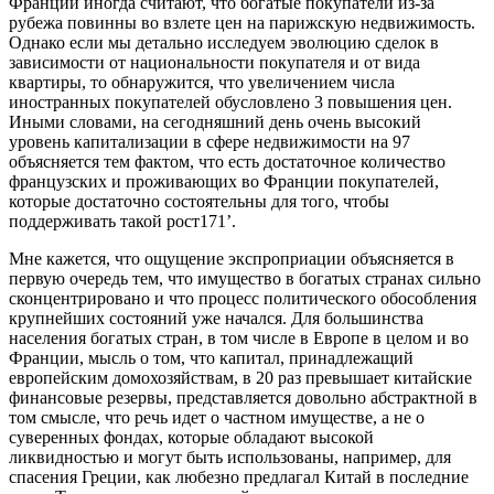
Франции иногда считают, что богатые покупатели из-за
рубежа повинны во взлете цен на парижскую недвижимость.
Однако если мы детально исследуем эволюцию сделок в
зависимости от национальности
покупателя и от вида
квартиры, то обнаружится, что увеличением числа
иностранных покупателей обусловлено 3 повышения цен.
Иными словами, на сегодняшний день очень высокий
уровень капитализации в сфере недвижимости на 97
объясняется тем фактом, что есть достаточное количество
французских и проживающих во Франции покупателей,
которые достаточно состоятельны для того, чтобы
поддерживать такой рост171’.
Мне кажется, что ощущение экспроприации объясняется в
первую очередь тем, что имущество в богатых странах сильно
сконцентрировано и что процесс политического обособления
крупнейших состояний уже начался. Для большинства
населения богатых стран, в том числе в Европе в целом и во
Франции, мысль о том, что капитал, принадлежащий
европейским домохозяйствам, в 20 раз превышает китайские
финансовые резервы, представляется довольно абстрактной в
том смысле, что речь идет о частном имуществе, а не о
суверенных фондах, которые обладают высокой
ликвидностью и могут быть использованы, например, для
спасения Греции, как любезно предлагал Китай в последние