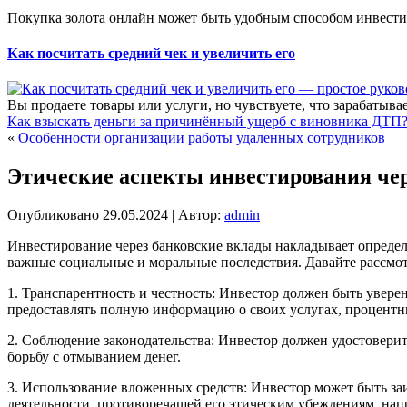
Покупка золота онлайн может быть удобным способом инвестир
Как посчитать средний чек и увеличить его
Вы продаете товары или услуги, но чувствуете, что зарабатыва
Как взыскать деньги за причинённый ущерб с виновника ДТП
«
Особенности организации работы удаленных сотрудников
Этические аспекты инвестирования че
Опубликовано
29.05.2024
|
Автор:
admin
Инвестирование через банковские вклады накладывает определ
важные социальные и моральные последствия. Давайте рассмот
1. Транспарентность и честность: Инвестор должен быть уверен
предоставлять полную информацию о своих услугах, процентны
2. Соблюдение законодательства: Инвестор должен удостоверит
борьбу с отмыванием денег.
3. Использование вложенных средств: Инвестор может быть заи
деятельности, противоречащей его этическим убеждениям, нап