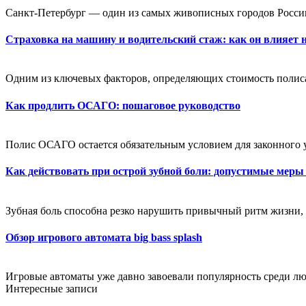
Санкт-Петербург — один из самых живописных городов России
Страховка на машину и водительский стаж: как он влияет 
Одним из ключевых факторов, определяющих стоимость полиса,
Как продлить ОСАГО: пошаговое руководство
Полис ОСАГО остается обязательным условием для законного 
Как действовать при острой зубной боли: допустимые меры
Зубная боль способна резко нарушить привычный ритм жизни, 
Обзор игрового автомата big bass splash
Игровые автоматы уже давно завоевали популярность среди лю
Интересные записи