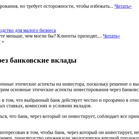
ования, но требует осторожности, чтобы избежать...
Читать»
ете меньше, чем могли бы? Клиенты приходят,...
Читать»
?
»
рез банковские вклады
енные этические аспекты на инвестора, поскольку решение о вы
рим основные этические аспекты инвестирования через банковс
 в том, что выбранный банк действует честно и прозрачно в отн
х ставках, комиссиях и условиях вкладов.
ься, что банк, через который он инвестирует, соблюдает все п
нтересован в том, чтобы банк, через который он инвестирует, н
ример, производство оружия или экологически вредной продукц