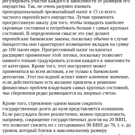
регулировать участие каждого в зависимости от размеров его
имущества. Так, не очень разумно взимать
пропорциональный чрезвычайный налог в 15 со всего
частного европейского имущества. Лучше применить
прогрессивную шкалу для того, чтобы пощадить наиболее
скромные состояния
и потребовать больше с самых крупных
состояний. В определенном смысле это уже делают
европейские банковские законы, поскольку обычно в случае
банкротства они гарантируют возмещение вкладов на сумму
до 100 тысяч евро. Прогрессивный налог на капитал
расширяет применение этой логики, поскольку позволяет
намного тоньше градуировать усилия каждого в зависимости
от категории. Кроме того, этот инструмент может
применяться ко всем активам, а не только к банковским
депозитам. Этот последний аспект имеет ключевое значение,
если действительно есть желание привлечь к решению
финансовых проблем владельцев самых крупных состояний,
чьи сбережения редко размещаются на лицевых счетах.
Кроме того, стремление одним махом сократить
государственные долги до нуля представляется излишним.
Если рассуждать более реалистично, можно предположить,
например, сокращение государственных долгов на 20 ВВП,
что позволит снизить их с сегодняшних 90 ВВП до 70, т. е. до
уровня, который близок к максимальному размеру