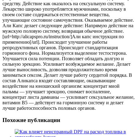
средству. Действие как оказалось
на сексуальную систему.
Лекарство широко употребляется мужчинами, поскольку в
своем составе содержаться естественные вещества,
улучшающие состояние самочувствия. Оказываемое действие.
Али Капс делает следующее действие: Напрямую действие на
мужскую половую систему, возвращая обычное действие.
[url=http://alicapspro.ru/instruction/]Али капс инструкция по
применению[/url]. Происходит улучшение работы
репродуктивных органов. Происходит стандартизация
гормонного фона. Нормализуется выделение тестостерона.
Улучшается сила потенции. Позволяет обладать долгую и
сильную эрекцию. Усиливает возбуждаемое желание. Делает
лучше выносливость, дозволяя продолжительно время
заниматься сексом. Делает лучше работу сердитой порядка. В
состав Аликапса входят составляющие, оказывающие
воздействие на юношеский организм: концентрат миой
пальмы — улучшает эрекцию, снимает воспаление,
концентрат листа дамианы — усиливает сексуальное желание,
витамин В5 — действует на гормонную систему и делает
лучше работоспособность половых органов.
Похожие публикации