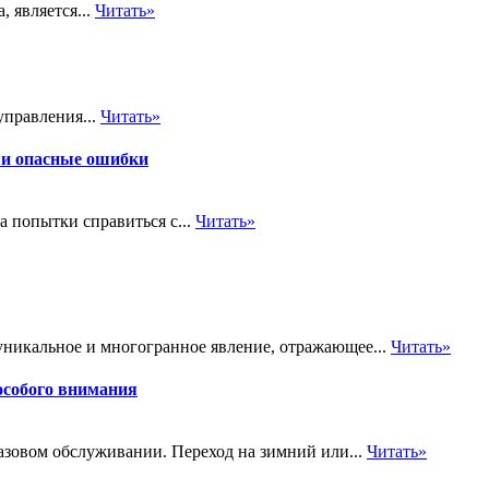
 является...
Читать»
управления...
Читать»
 и опасные ошибки
а попытки справиться с...
Читать»
 уникальное и многогранное явление, отражающее...
Читать»
 особого внимания
базовом обслуживании. Переход на зимний или...
Читать»