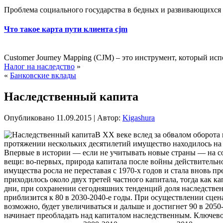
Проблема социального государства в бедных и развивающихся 
Что такое карта пути клиента cjm
Customer Journey Mapping (CJM) – это инструмент, который исп
Налог на наследство
»
«
Банковские вклады
Наследственный капита
Опубликовано
11.09.2015
|
Автор:
Kigashura
В XX веке вслед за обвалом оборота 
протяжении нескольких десятилетий имущество находилось на н
Впервые в истории — если не учитывать новые страны — на с
вещи: во-первых, природа капитала после войны действительно
имущества росла не переставая с 1970-х годов и стала вновь 
приходилось около двух третей частного капитала, тогда как к
дни, при сохранении сегодняшних тенденций доля наследствен
приблизится к 80 в 2030-2040-е годы. При осуществлении сцена
возможно, будет увеличиваться и дальше и достигнет 90 в 2050
начинает преобладать над капиталом наследственным. Ключевой