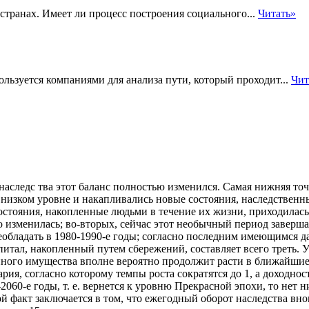
странах. Имеет ли процесс построения социального...
Читать»
ользуется компаниями для анализа пути, который проходит...
Чит
наследс тва этот баланс полностью изменился. Самая нижняя точк
изком уровне и накапливались новые состояния, наследственный
остояния,
накопленные людьми в течение их жизни, приходилась
 изменилась; во-вторых, сейчас этот необычный период заверша
преобладать в 1980-1990-е годы; согласно последним имеющимся 
апитал, накопленный путем сбережений, составляет всего треть.
ного имущества вполне вероятно продолжит расти в ближайшие д
рия, согласно которому темпы роста сократятся до 1, а доходнос
-2060-е годы, т. е. вернется к уровню Прекрасной эпохи, то нет 
 факт заключается в том, что ежегодный оборот наследства вно