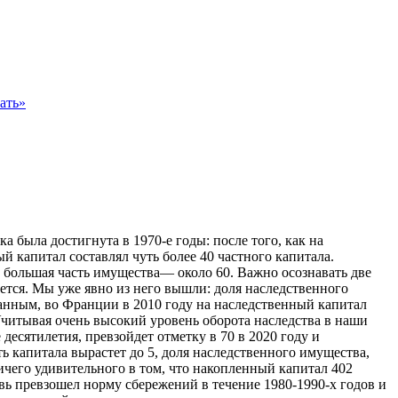
ать»
а была достигнута в 1970-е годы: после того, как на
 капитал составлял чуть более 40 частного капитала.
 большая часть имущества— около 60. Важно осознавать две
ется. Мы уже явно из него вышли: доля наследственного
данным, во Франции в 2010 году на наследственный капитал
 Учитывая очень высокий уровень оборота наследства в наши
есятилетия, превзойдет отметку в 70 в 2020 году и
ть капитала вырастет до 5, доля наследственного имущества,
ничего удивительного в том, что накопленный капитал 402
вь превзошел норму сбережений в течение 1980-1990-х годов и