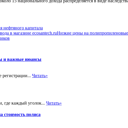
 около 15 национального дохода распределяется в виде наследств
я нефтяного капитала
Низкие цены на полипропиленовые т
чиков
пы и важные нюансы
е регистрации...
Читать»
, где каждый уголок...
Читать»
на стоимость полиса