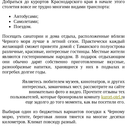
Добраться до курортов Краснодарского края в начале этого
столетия вовсе не трудно многими видами транспорта:
Автобусами;
Самолетами;
Поездом.
Посещать санатории и дома отдыха, расположенные вблизи
Черного моря лучше в летний сезон. Практически каждый
желающий сможет привезти домой с Таманского полуострова
различные, красивые, интересные гостинцы. Местные жители
являются гостеприимным народом. В подарок отдыхающим
они обычно дарят собственно приготовленные вкусные,
разнообразные напитки, хранящиеся у них в подвалах и
погребах долгие годы.
Являетесь любителем музеев, кинотеатров, и других
интересных, заманчивых мест, рассмотрите на сайте
внимательно фото и видео. Прочтите отзывы тех
пользователей, которые бронировали комнату
kurort-otel.r
u
еще задолго до того момента, как вы посетили его.
Выбирая один из бюджетных вариантов поездки к Черному
морю, учтите, береговая линия тянется на многие десятки
километров. Климат повсюду разный.