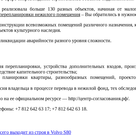
и реализовала больше 130 разных объектов, начиная от мал
 перепланировки нежилого помещения
– Вы обратились в нужное
конструкции всевозможных помещений различного назначения, к
ъектов культурного наследия.
 ликвидации аварийности разного уровня сложности.
ия перепланировки, устройства дополнительных входов, прои
дствие капительного строительства;
я планировки квартиры, разнообразных помещений, проекто
сия владельца в процессе перевода в нежилой фонд, тех обследо
а ее официальном ресурсе — http://центр-согласования.рф/.
оны: +7 812 642 63 17; +7 812 642 63 18.
сего выходит из строя в Volvo S80