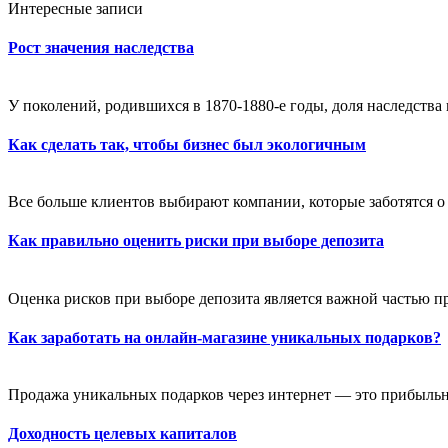
Интересные записи
Рост значения наследства
У поколений, родившихся в 1870-1880-е годы, доля наследства 
Как сделать так, чтобы бизнес был экологичным
Все больше клиентов выбирают компании, которые заботятся о
Как правильно оценить риски при выборе депозита
Оценка рисков при выборе депозита является важной частью п
Как заработать на онлайн-магазине уникальных подарков?
Продажа уникальных подарков через интернет — это прибыльны
Доходность целевых капиталов