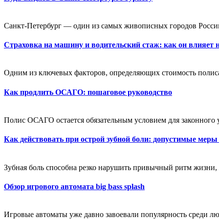
Санкт-Петербург — один из самых живописных городов России
Страховка на машину и водительский стаж: как он влияет 
Одним из ключевых факторов, определяющих стоимость полиса,
Как продлить ОСАГО: пошаговое руководство
Полис ОСАГО остается обязательным условием для законного 
Как действовать при острой зубной боли: допустимые меры
Зубная боль способна резко нарушить привычный ритм жизни, 
Обзор игрового автомата big bass splash
Игровые автоматы уже давно завоевали популярность среди лю