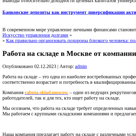
Выводы относительно доходности целевых капиталов университ
Банковские депозиты как инструмент диверсификации акт
В современном мире управление личными финансами становится
Искусство управления долгами
»
«
Как правильно организовать похороны близкого человека: по
Работа на складе в Москве от компании
Опубликовано
02.12.2023
|
Автор:
admin
Работа на складе – это одна из наиболее востребованных профе
соответственно возрастает и потребность в квалифицированны
Компания
rabota-sklad.moscow
– один из ведущих рекрутингов
работодателей, так и для тех, кто ищет работу на складе.
Мы осознаем, что работа на складе требует определенных нав
Мы работаем с крупными складскими компаниями и предлагаем
Наша компания предлагает работу на складе с различными ус