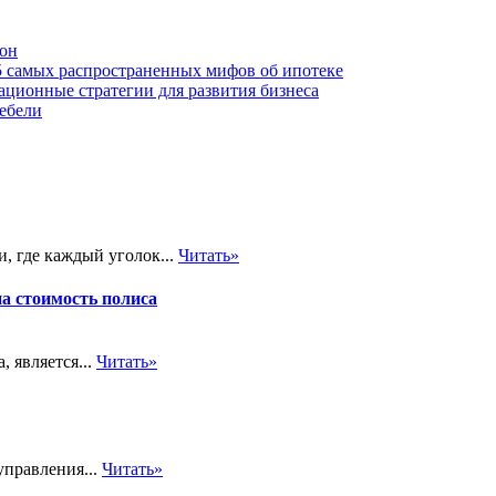
тон
5 самых распространенных мифов об ипотеке
ционные стратегии для развития бизнеса
мебели
, где каждый уголок...
Читать»
на стоимость полиса
 является...
Читать»
управления...
Читать»