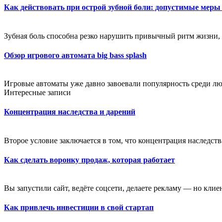
Как действовать при острой зубной боли: допустимые меры
Зубная боль способна резко нарушить привычный ритм жизни, 
Обзор игрового автомата big bass splash
Игровые автоматы уже давно завоевали популярность среди лю
Интересные записи
Концентрация наследства и дарений
Второе условие заключается в том, что концентрация наследств
Как сделать воронку продаж, которая работает
Вы запустили сайт, ведёте соцсети, делаете рекламу — но клие
Как привлечь инвестиции в свой стартап