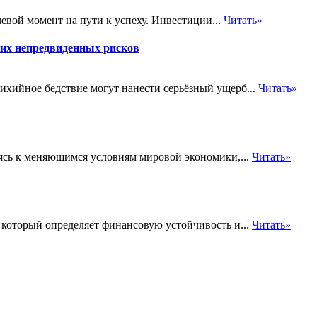
евой момент на пути к успеху. Инвестиции...
Читать»
угих непредвиденных рисков
ихийное бедствие могут нанести серьёзный ущерб...
Читать»
ясь к меняющимся условиям мировой экономики,...
Читать»
который определяет финансовую устойчивость и...
Читать»