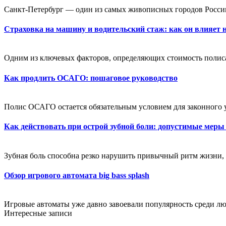
Санкт-Петербург — один из самых живописных городов России
Страховка на машину и водительский стаж: как он влияет 
Одним из ключевых факторов, определяющих стоимость полиса,
Как продлить ОСАГО: пошаговое руководство
Полис ОСАГО остается обязательным условием для законного 
Как действовать при острой зубной боли: допустимые меры
Зубная боль способна резко нарушить привычный ритм жизни, 
Обзор игрового автомата big bass splash
Игровые автоматы уже давно завоевали популярность среди лю
Интересные записи