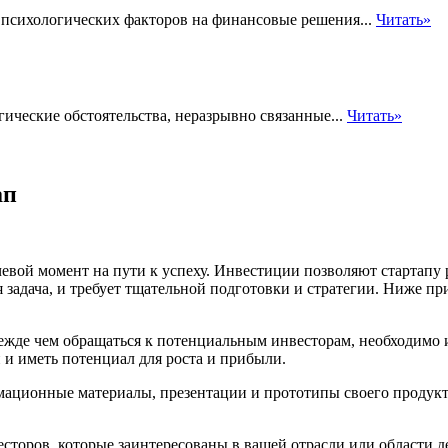
 психологических факторов на финансовые решения...
Читать»
ические обстоятельства, неразрывно связанные...
Читать»
ап
вой момент на пути к успеху. Инвестиции позволяют стартапу ра
я задача, и требует тщательной подготовки и стратегии. Ниже 
ежде чем обращаться к потенциальным инвесторам, необходимо и
 и иметь потенциал для роста и прибыли.
рмационные материалы, презентации и прототипы своего продук
сторов, которые заинтересованы в вашей отрасли или области д