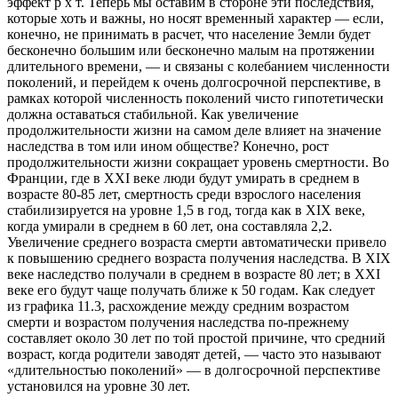
эффект р х т. Теперь мы оставим в стороне эти последствия,
которые хоть и важны, но носят временный характер — если,
конечно, не принимать в расчет, что население Земли будет
бесконечно большим или бесконечно малым на протяжении
длительного времени, — и связаны с колебанием численности
поколений, и перейдем к очень долгосрочной перспективе,
в
рамках которой численность поколений чисто гипотетически
должна оставаться стабильной. Как увеличение
продолжительности жизни на самом деле влияет на значение
наследства в том или ином обществе? Конечно, рост
продолжительности жизни сокращает уровень смертности. Во
Франции, где в XXI веке люди будут умирать в среднем в
возрасте 80-85 лет, смертность среди взрослого населения
стабилизируется на уровне 1,5 в год, тогда как в XIX веке,
когда умирали в среднем в 60 лет, она составляла 2,2.
Увеличение среднего возраста смерти автоматически привело
к повышению среднего возраста получения наследства. В XIX
веке наследство получали в среднем в возрасте 80 лет; в XXI
веке его будут чаще получать ближе к 50 годам. Как следует
из графика 11.3, расхождение между средним возрастом
смерти и возрастом получения наследства по-прежнему
составляет около 30 лет по той простой причине, что средний
возраст, когда родители заводят детей, — часто это называют
«длительностью поколений» — в долгосрочной перспективе
установился на уровне 30 лет.